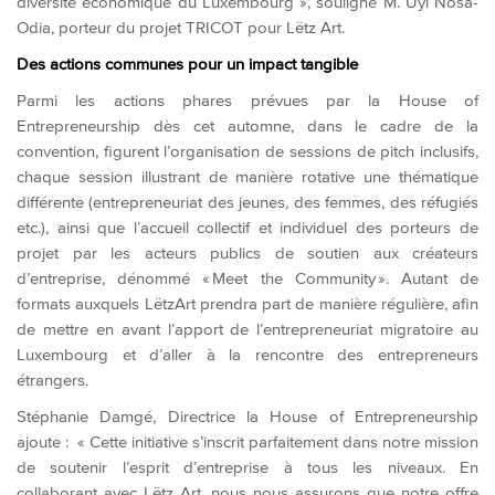
diversité économique du Luxembourg », souligne M. Uyi Nosa-
Odia, porteur du projet TRICOT pour Lëtz Art.
Des actions communes pour un impact tangible
Parmi les actions phares prévues par la House of
Entrepreneurship dès cet automne, dans le cadre de la
convention, figurent l’organisation de sessions de pitch inclusifs,
chaque session illustrant de manière rotative une thématique
différente (entrepreneuriat des jeunes, des femmes, des réfugiés
etc.), ainsi que l’accueil collectif et individuel des porteurs de
projet par les acteurs publics de soutien aux créateurs
d’entreprise, dénommé « Meet the Community ». Autant de
formats auxquels LëtzArt prendra part de manière régulière, afin
de mettre en avant l’apport de l’entrepreneuriat migratoire au
Luxembourg et d’aller à la rencontre des entrepreneurs
étrangers.
Stéphanie Damgé, Directrice la House of Entrepreneurship
ajoute : « Cette initiative s’inscrit parfaitement dans notre mission
de soutenir l’esprit d’entreprise à tous les niveaux. En
collaborant avec Lëtz Art, nous nous assurons que notre offre