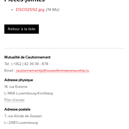
DSC02592.jpg
(14 Mo)
Retour à la liste
Mutualité de Cautionnement
Tél : ( +352 ) 42 39 39 - 878
Email :
cautionnement(at)houseofentrepreneurship.lu
Adresse physique
14, rue Erasme
L-1468 Luxembourg-Kirchberg
Plan d'accès
Adresse postale
7, rue Alcide de Gasperi
L–2981 Luxembourg